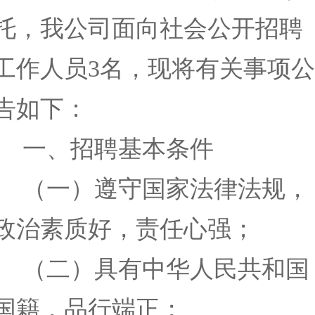
托，
我公司
面向社会公开
招聘
工作人员
3
名
，
现
将有关事项
公
告
如下
：
一、
招聘基本条件
（一）
遵守国家法律法规，
政治素质好，责任心强；
（二）
具有中华人民共和国
国籍，
品行端正
；