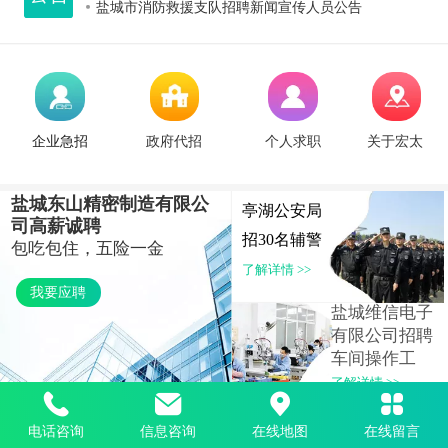
盐城市消防救援支队招聘新闻宣传人员公告
盐城宏太劳务有限公司招聘一线工作人员
盐城农商银行招聘营销经理公告
江苏盐阜米仓生态农业有限公司招聘
个人求职
企业急招
政府代招
关于宏太
盐城市图书馆公开招用政府购买服务用工公告
盐城东山精密制造有限公
亭湖公安局
司高薪诚聘
招30名辅警
包吃包住，五险一金
了解详情 >>
我要应聘
盐
城
维信电子
有限公司招聘
车间操作工
了解详情 >>
电话咨询
信息咨询
在线地图
在线留言